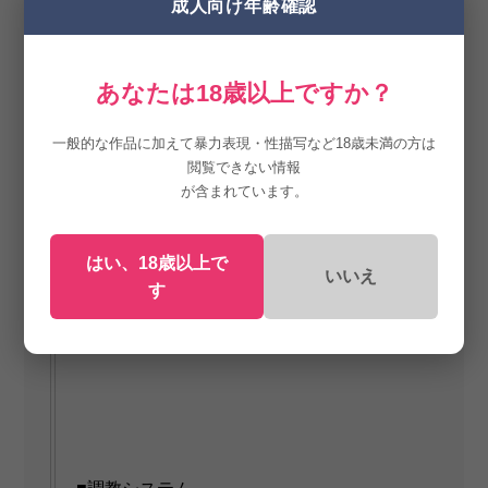
・フェラ機能の追加
成人向け年齢確認
要望の多かったフェラを追加しました！
ヒロインを跪かせてしゃぶらせることができ
あなたは18歳以上ですか？
ます！
パイズリや素股も可能！
一般的な作品に加えて暴力表現・性描写など18歳未満の方は
閲覧できない情報
が含まれています。
・その他 様々な追加機能
自由な位置にコンドームぶら下げ、スパンキ
はい、18歳以上で
ング、陰毛剃り、立ちポーズの背中向き追
いいえ
す
加、アイテム追加、オートモードの強化、シ
チュエーションの追加などなど