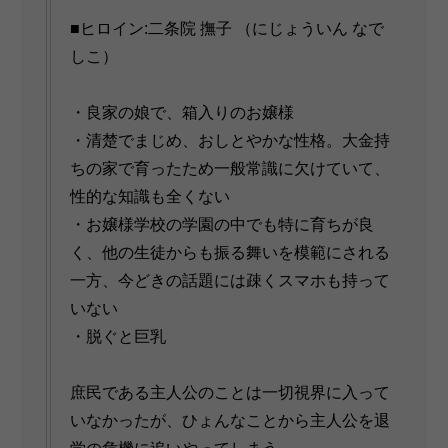
■ヒロイン:二条院 撫子 （にじょういん なで
しこ）
・良家の娘で、箱入りのお嬢様
・清楚でまじめ、おしとやかな性格。大金持
ちの家で育ったため一般常識に欠けていて、
性的な知識も全くない
・お嬢様学校の学園の中でも特に育ちが良
く、他の生徒からも振る舞いを模範にされる
一方、今どきの話題には疎くスマホも持って
いない
・脱ぐと巨乳
庶民である主人公のことは一切視界に入って
いなかったが、ひょんなことから主人公を退