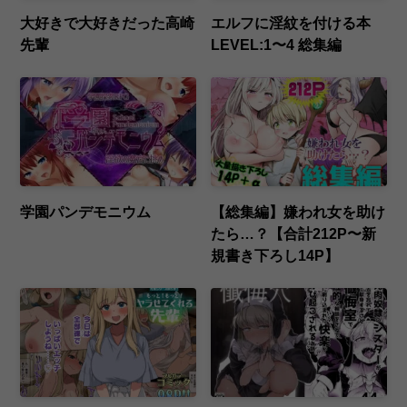
大好きで大好きだった高崎
エルフに淫紋を付ける本
先輩
LEVEL:1〜4 総集編
学園パンデモニウム
【総集編】嫌われ女を助け
たら…？【合計212P〜新
規書き下ろし14P】