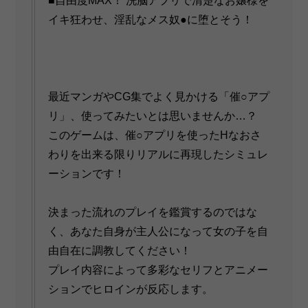
■自由度MAX！ 洗脳アプリで清楚なお嬢様を
イキ狂わせ、淫乱なメス奴●に堕とそう！
最近マンガやCG集でよく見かける「催○アプ
リ」、使ってみたいとは思いませんか…？
このゲームは、催○アプリを使ったHなおさ
わりを出来る限りリアルに再現したシミュレ
ーションです！
決まった流れのプレイを鑑賞するのではな
く、あなた自身が主人公になって女の子を自
由自在に調教してください！
プレイ内容によって多彩なセリフとアニメー
ションでヒロインが反応します。