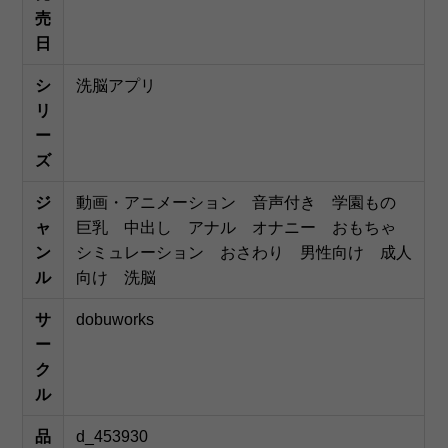
売
日
シ
洗脳アプリ
リ
ー
ズ
ジ
動画・アニメーション
音声付き
学園もの
ャ
巨乳
中出し
アナル
オナニー
おもちゃ
ン
シミュレーション
おさわり
男性向け
成人
ル
向け
洗脳
サ
dobuworks
ー
ク
ル
品
d_453930